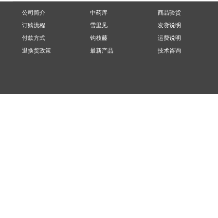
公司简介
中药库
商品验货
订购流程
雪里见
发货说明
付款方式
钩枝藤
运费说明
退换货政策
最新产品
技术咨询