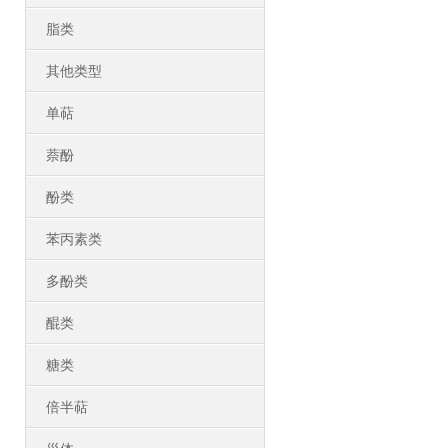
脂类
其他类型
单萜
萘酚
酚类
苯丙素类
多酚类
醌类
糖类
倍半萜