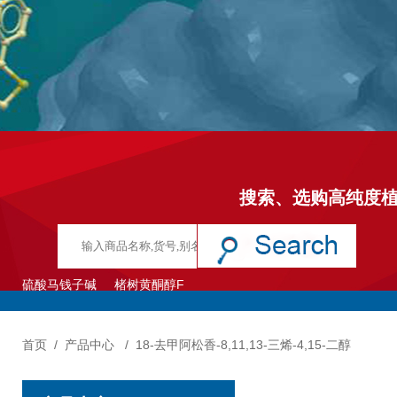
搜索、选购高纯度
硫酸马钱子碱
楮树黄酮醇F
首页
/
产品中心
/
18-去甲阿松香-8,11,13-三烯-4,15-二醇