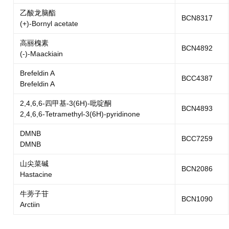
乙酸龙脑酯
BCN8317
(+)-Bornyl acetate
高丽槐素
BCN4892
(-)-Maackiain
Brefeldin A
BCC4387
Brefeldin A
2,4,6,6-四甲基-3(6H)-吡啶酮
BCN4893
2,4,6,6-Tetramethyl-3(6H)-pyridinone
DMNB
BCC7259
DMNB
山尖菜碱
BCN2086
Hastacine
牛蒡子苷
BCN1090
Arctiin