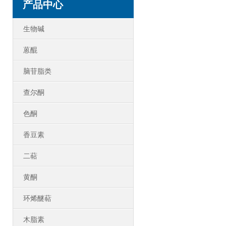
产品中心
生物碱
蒽醌
脑苷脂类
查尔酮
色酮
香豆素
二萜
黄酮
环烯醚萜
木脂素