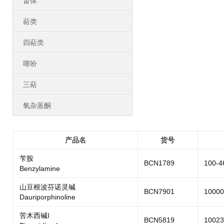
甾体
萜类
四萜类
噻吩
三萜
氧杂蒽酮
产品名
货号
苄胺
BCN1789
100-4
Benzylamine
山豆根波芬诺灵碱
BCN7901
10000
Dauriporphinoline
苦木西碱I
BCN5819
10023