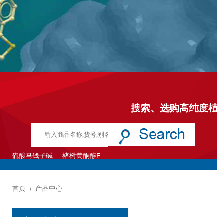
搜索、选购高纯度
硫酸马钱子碱
楮树黄酮醇F
首页
/
产品中心