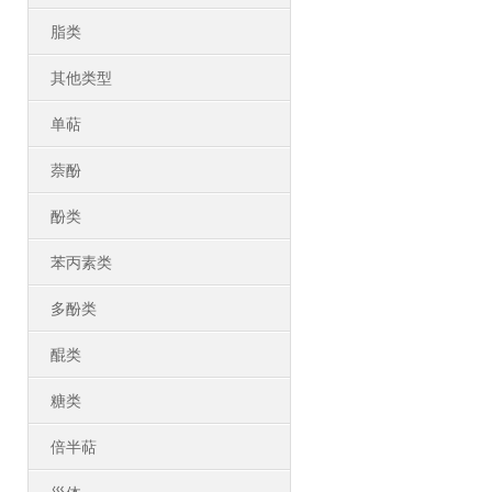
脂类
其他类型
单萜
萘酚
酚类
苯丙素类
多酚类
醌类
糖类
倍半萜