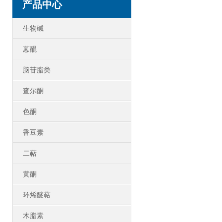
产品中心
生物碱
蒽醌
脑苷脂类
查尔酮
色酮
香豆素
二萜
黄酮
环烯醚萜
木脂素