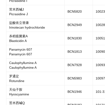
Picrasidine I
苦木西碱J
BCN5820
10023
Picrasidine J
盐酸依立替康
BCN2949
10028
Irinotecan hydrochloride
杀稻瘟菌素A
BCN1830
10051
Blasticidin A
Panamycin 607
BCN1813
10090
Panamycin 607
Caulophyllumine A
BCN7928
10093
Caulophyllumine A
罗通定
BCN5983
10097
Rotundine
天仙子胺
BCN1946
101-3
Hyoscyamine
苦木西碱Q