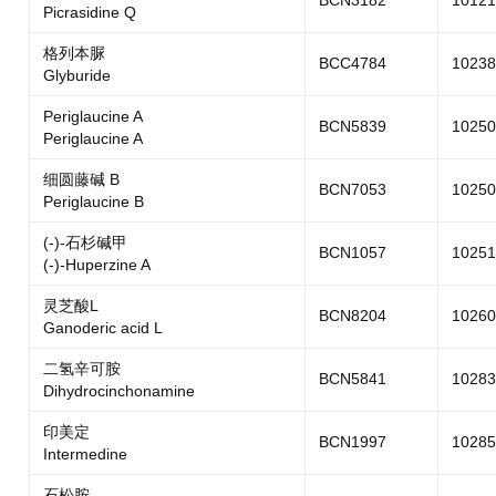
BCN3182
10121
Picrasidine Q
格列本脲
BCC4784
10238
Glyburide
Periglaucine A
BCN5839
10250
Periglaucine A
细圆藤碱 B
BCN7053
10250
Periglaucine B
(-)-石杉碱甲
BCN1057
10251
(-)-Huperzine A
灵芝酸L
BCN8204
10260
Ganoderic acid L
二氢辛可胺
BCN5841
10283
Dihydrocinchonamine
印美定
BCN1997
10285
Intermedine
石松胺