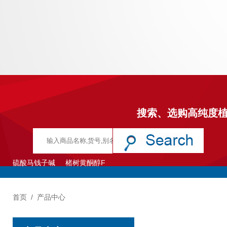
搜索、选购高纯度
硫酸马钱子碱
楮树黄酮醇F
首页
/
产品中心