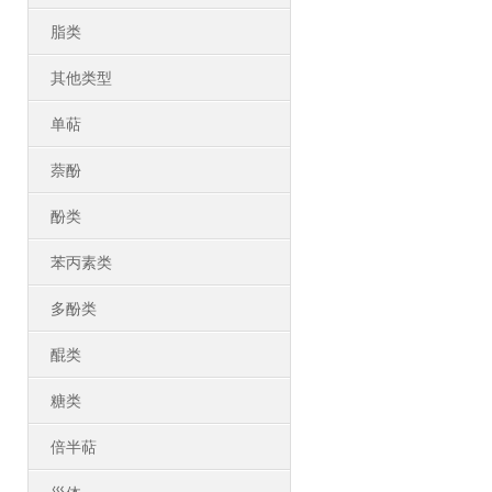
脂类
其他类型
单萜
萘酚
酚类
苯丙素类
多酚类
醌类
糖类
倍半萜