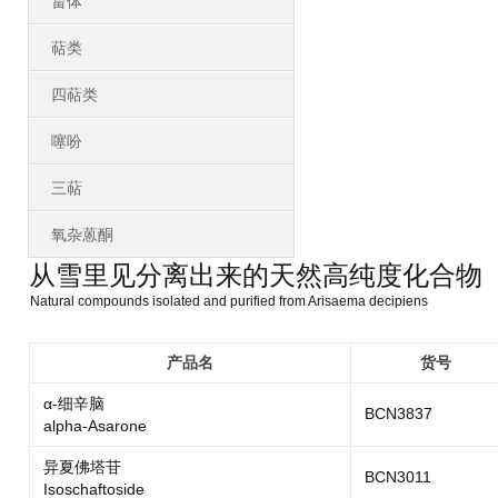
甾体
萜类
四萜类
噻吩
三萜
氧杂蒽酮
从雪里见分离出来的天然高纯度化合物
Natural compounds isolated and purified from Arisaema decipiens
产品名
货号
α-细辛脑
BCN3837
alpha-Asarone
异夏佛塔苷
BCN3011
Isoschaftoside