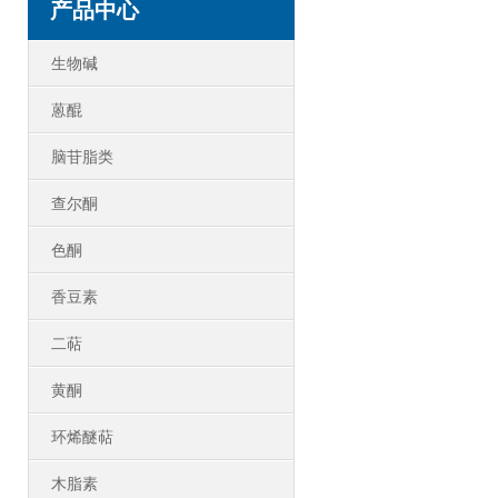
产品中心
生物碱
蒽醌
脑苷脂类
查尔酮
色酮
香豆素
二萜
黄酮
环烯醚萜
木脂素