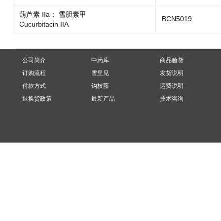
葫芦素 IIa； 雪胆素甲
BCN5019
Cucurbitacin IIA
公司简介
中药库
商品验货
订购流程
雪里见
发货说明
付款方式
钩枝藤
运费说明
退换货政策
最新产品
技术咨询