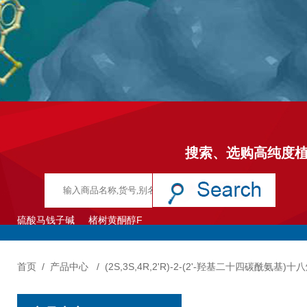
搜索、选购高纯度
硫酸马钱子碱
楮树黄酮醇F
首页
/
产品中心
/
(2S,3S,4R,2'R)-2-(2'-羟基二十四碳酰氨基)十八