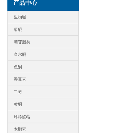
产品中心
生物碱
蒽醌
脑苷脂类
查尔酮
色酮
香豆素
二萜
黄酮
环烯醚萜
木脂素