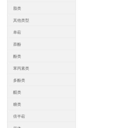
脂类
其他类型
单萜
萘酚
酚类
苯丙素类
多酚类
醌类
糖类
倍半萜