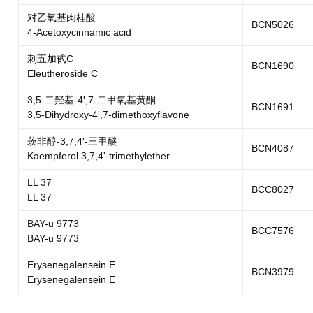
对乙氧基肉桂酸
BCN5026
4-Acetoxycinnamic acid
刺五加甙C
BCN1690
Eleutheroside C
3,5-二羟基-4',7-二甲氧基黄酮
BCN1691
3,5-Dihydroxy-4',7-dimethoxyflavone
莰非醇-3,7,4'-三甲醚
BCN4087
Kaempferol 3,7,4'-trimethylether
LL 37
BCC8027
LL 37
BAY-u 9773
BCC7576
BAY-u 9773
Erysenegalensein E
BCN3979
Erysenegalensein E