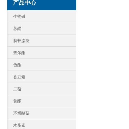
产品中心
生物碱
蒽醌
脑苷脂类
查尔酮
色酮
香豆素
二萜
黄酮
环烯醚萜
木脂素