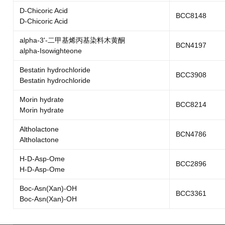
D-Chicoric Acid
BCC8148
D-Chicoric Acid
alpha-3'-二甲基烯丙基染料木黄酮
BCN4197
alpha-Isowighteone
Bestatin hydrochloride
BCC3908
Bestatin hydrochloride
Morin hydrate
BCC8214
Morin hydrate
Altholactone
BCN4786
Altholactone
H-D-Asp-Ome
BCC2896
H-D-Asp-Ome
Boc-Asn(Xan)-OH
BCC3361
Boc-Asn(Xan)-OH