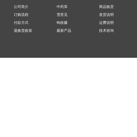
公司简介
中药库
商品验货
订购流程
雪里见
发货说明
付款方式
钩枝藤
运费说明
退换货政策
最新产品
技术咨询