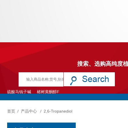
搜索、选购高纯度
硫酸马钱子碱
楮树黄酮醇F
首页
/
产品中心
/
2,6-Tropanediol