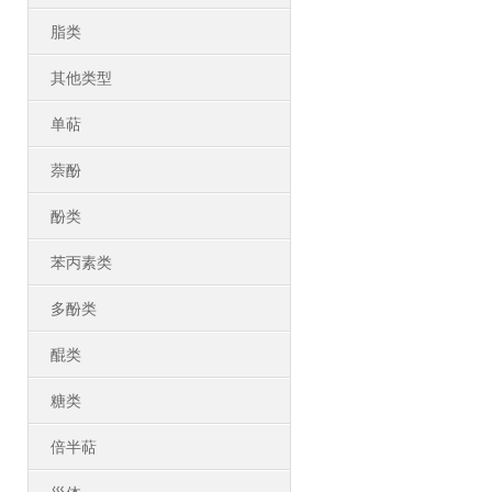
脂类
其他类型
单萜
萘酚
酚类
苯丙素类
多酚类
醌类
糖类
倍半萜