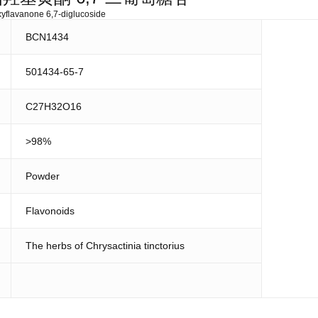
xyflavanone 6,7-diglucoside
BCN1434
501434-65-7
C27H32O16
>98%
Powder
Flavonoids
The herbs of Chrysactinia tinctorius