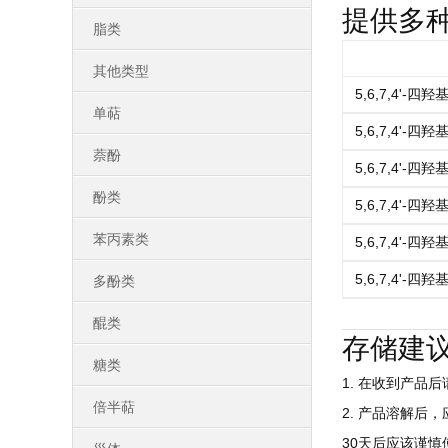
提供多
脂类
其他类型
5,6,7,4'-四
单萜
5,6,7,4'-四
萘酚
5,6,7,4'-四
酚类
5,6,7,4'-四
苯丙素类
5,6,7,4'-四
5,6,7,4'-四
多酚类
醌类
存储建
糖类
1. 在收到产品
倍半萜
2. 产品溶解后
30天后应该谨