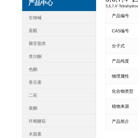
产品中心
5,6,7,4'-Tetrahydro
产品编号
生物碱
蒽醌
CAS编号
脑苷脂类
分子式
查尔酮
产品纯度
色酮
物理属性
香豆素
化合物类型
二萜
植物来源
黄酮
环烯醚萜
产品简介
木脂素