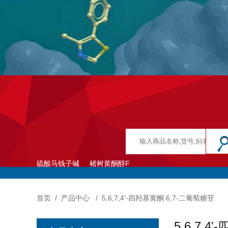
硫酸马钱子碱
楮树黄酮醇F
首页
/
产品中心
/
5,6,7,4'-四羟基黄酮 6,7-二葡萄糖苷
5,6,7,