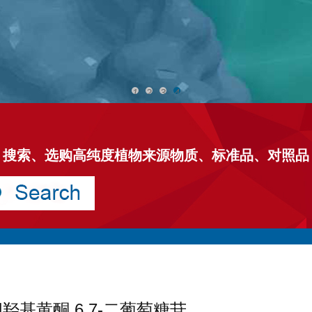
1
2
3
4
搜索、选购高纯度植物来源物质、标准品、对照品
4'-四羟基黄酮 6,7-二葡萄糖苷