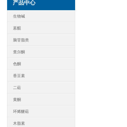
产品中心
生物碱
蒽醌
脑苷脂类
查尔酮
色酮
香豆素
二萜
黄酮
环烯醚萜
木脂素