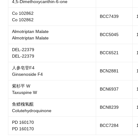
4,5-Dimethoxycanthin-6-one
Co 102862
BCC7439
Co 102862
Almotriptan Malate
BCC5045
Almotriptan Malate
DEL-22379
BCC6521
DEL-22379
人参皂苷F4
BCN2881
Ginsenoside F4
紫杉平 W
BCN6937
Taxuspine W
鱼鳔槐氢醌
BCN8239
Colutehydroquinone
PD 160170
BCC7284
PD 160170