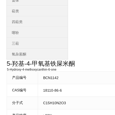
甾体
萜类
四萜类
噻吩
三萜
氧杂蒽酮
5-羟基-4-甲氧基铁屎米酮
5-Hydroxy-4-methoxycanthin-6-one
产品编号
BCN1142
CAS编号
18110-86-6
分子式
C15H10N2O3