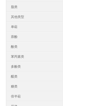
脂类
其他类型
单萜
萘酚
酚类
苯丙素类
多酚类
醌类
糖类
倍半萜