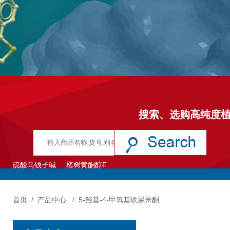
搜索、选购高纯度
硫酸马钱子碱
楮树黄酮醇F
首页
/
产品中心
/
5-羟基-4-甲氧基铁屎米酮