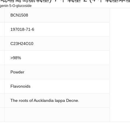
genin 5-O-glucoside
BCN1508
197018-71-6
C23H24O10
>98%
Powder
Flavonoids
The roots of Aucklandia lappa Decne.