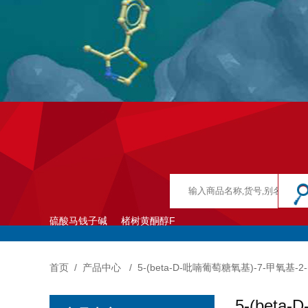
硫酸马钱子碱
楮树黄酮醇F
首页
/
产品中心
/
5-(beta-D-吡喃葡萄糖氧基)-7-甲氧基-2
5-(bet