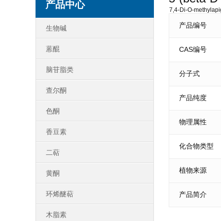
产品中心
7,4-Di-O-methylapi
产品编号
生物碱
蒽醌
CAS编号
脑苷脂类
分子式
查尔酮
产品纯度
色酮
物理属性
香豆素
化合物类型
二萜
植物来源
黄酮
环烯醚萜
产品简介
木脂素