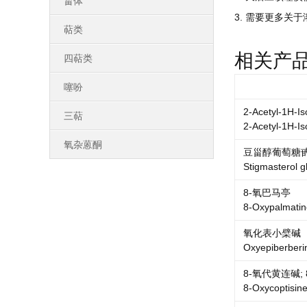
甾体
3. 需要更多关于
萜类
相关产
四萜类
噻吩
2-Acetyl-1H-Is
三萜
2-Acetyl-1H-Is
氧杂蒽酮
豆甾醇葡萄糖
Stigmasterol g
8-氧巴马亭
8-Oxypalmatin
氧化表小檗碱
Oxyepiberberi
8-氧代黄连碱;
8-Oxycoptisin