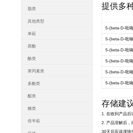
提供多
脂类
其他类型
5-(beta-D
单萜
5-(beta-D
萘酚
5-(beta-D
酚类
5-(beta-D
苯丙素类
5-(beta-D
5-(beta-D
多酚类
醌类
存储建
糖类
1. 在收到产品
倍半萜
2. 产品溶解后
30天后应该谨