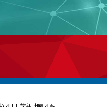
)-4H-1-苯并吡喃-4-酮