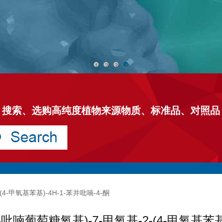
1
2
3
4
搜索、选购高纯度植物来源物质、标准品、对照品
-(4-甲氧基苯基)-4H-1-苯并吡喃-4-酮
a-D-吡喃葡萄糖氧基)-7-甲氧基-2-(4-甲氧基苯基