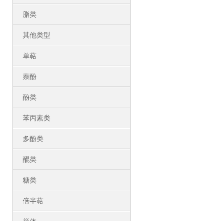
脂类
其他类型
单萜
萘酚
酚类
苯丙素类
多酚类
醌类
糖类
倍半萜