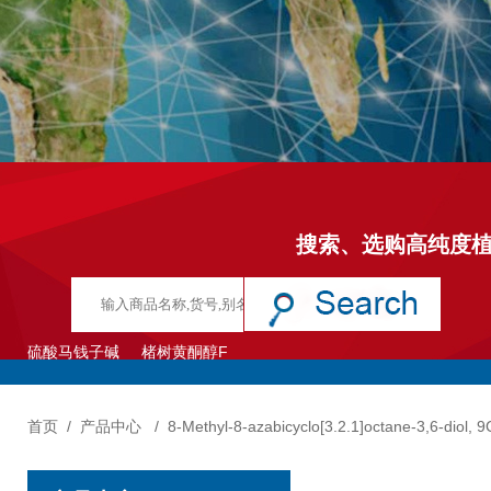
搜索、选购高纯度
硫酸马钱子碱
楮树黄酮醇F
首页
/
产品中心
/
8-Methyl-8-azabicyclo[3.2.1]octane-3,6-diol, 