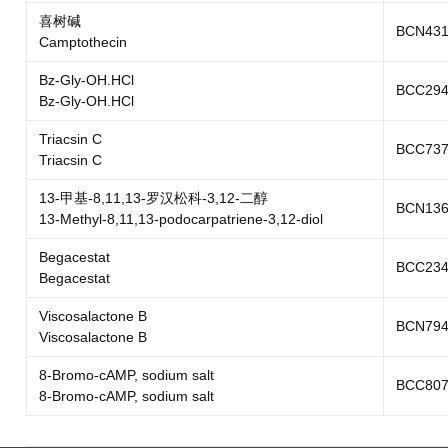
喜树碱
BCN431
Camptothecin
Bz-Gly-OH.HCl
BCC294
Bz-Gly-OH.HCl
Triacsin C
BCC737
Triacsin C
13-甲基-8,11,13-罗汉松科-3,12-二醇
BCN136
13-Methyl-8,11,13-podocarpatriene-3,12-diol
Begacestat
BCC234
Begacestat
Viscosalactone B
BCN794
Viscosalactone B
8-Bromo-cAMP, sodium salt
BCC807
8-Bromo-cAMP, sodium salt