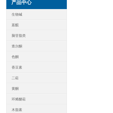
产品中心
生物碱
蒽醌
脑苷脂类
查尔酮
色酮
香豆素
二萜
黄酮
环烯醚萜
木脂素