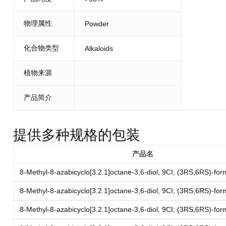
物理属性
Powder
化合物类型
Alkaloids
植物来源
产品简介
提供多种规格的包装
产品名
8-Methyl-8-azabicyclo[3.2.1]octane-3,6-diol, 9CI; (3RS,6RS)-for
8-Methyl-8-azabicyclo[3.2.1]octane-3,6-diol, 9CI; (3RS,6RS)-for
8-Methyl-8-azabicyclo[3.2.1]octane-3,6-diol, 9CI; (3RS,6RS)-for