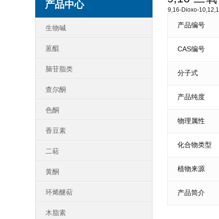
产品中心
9,16-Dioxo-10,12,1
产品编号
生物碱
蒽醌
CAS编号
脑苷脂类
分子式
查尔酮
产品纯度
色酮
物理属性
香豆素
化合物类型
二萜
植物来源
黄酮
环烯醚萜
产品简介
木脂素