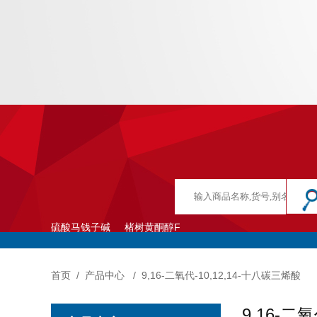
硫酸马钱子碱
楮树黄酮醇F
首页
/
产品中心
/
9,16-二氧代-10,12,14-十八碳三烯酸
9,16-二