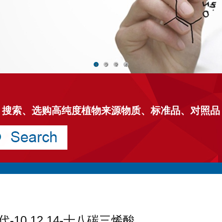
1
2
3
4
搜索、选购高纯度植物来源物质、标准品、对照品
氧代-10,12,14-十八碳三烯酸