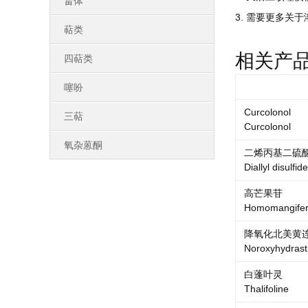
甾体
3. 需要更多关于
萜类
相关产
四萜类
噻吩
Curcolonol
三萜
Curcolonol
氧杂蒽酮
二烯丙基二硫
Diallyl disulfide
高芒果苷
Homomangifer
降氧化北美黄
Noroxyhydrast
白蓬叶灵
Thalifoline