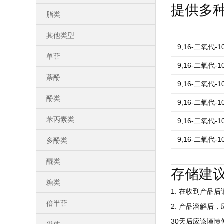
提供多
脂类
其他类型
9,16-二氧代-
单萜
9,16-二氧代-
萘酚
9,16-二氧代-
酚类
9,16-二氧代-
苯丙素类
9,16-二氧代-
9,16-二氧代-
多酚类
醌类
存储建
糖类
1. 在收到产品
倍半萜
2. 产品溶解后
30天后应该谨