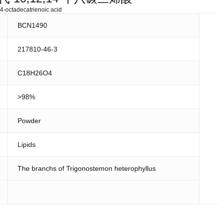
4-octadecatrienoic acid
BCN1490
217810-46-3
C18H26O4
>98%
Powder
Lipids
The branchs of Trigonostemon heterophyllus