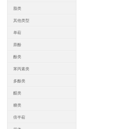
脂类
其他类型
单萜
萘酚
酚类
苯丙素类
多酚类
醌类
糖类
倍半萜