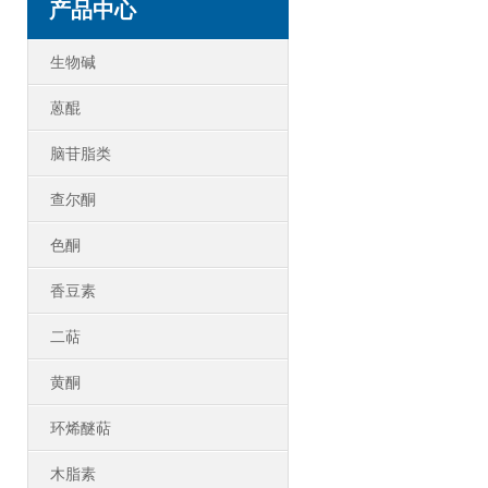
产品中心
生物碱
蒽醌
脑苷脂类
查尔酮
色酮
香豆素
二萜
黄酮
环烯醚萜
木脂素