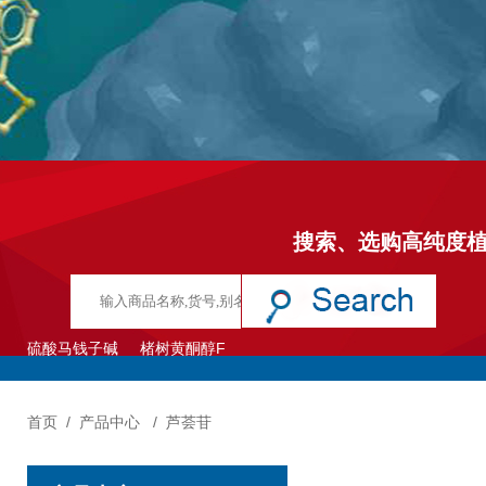
搜索、选购高纯度
硫酸马钱子碱
楮树黄酮醇F
首页
/
产品中心
/
芦荟苷