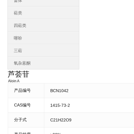
甾体
萜类
四萜类
噻吩
三萜
氧杂蒽酮
芦荟苷
Aloin A
产品编号
BCN1042
CAS编号
1415-73-2
分子式
C21H22O9