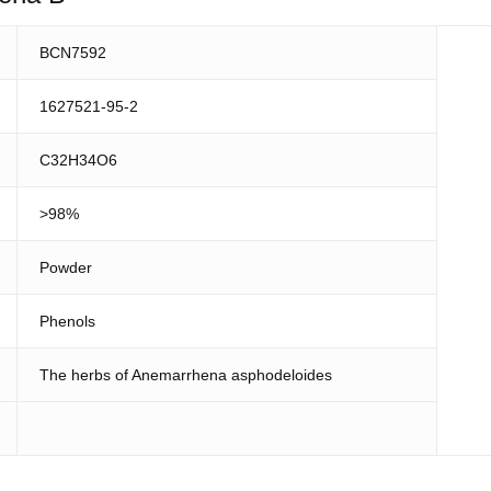
BCN7592
1627521-95-2
C32H34O6
>98%
Powder
Phenols
The herbs of Anemarrhena asphodeloides