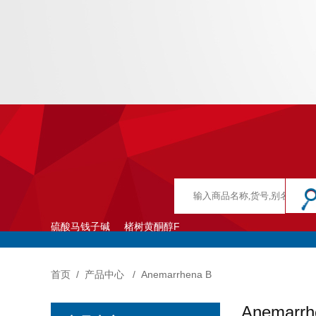
硫酸马钱子碱
楮树黄酮醇F
首页
/
产品中心
/
Anemarrhena B
Anemarrh