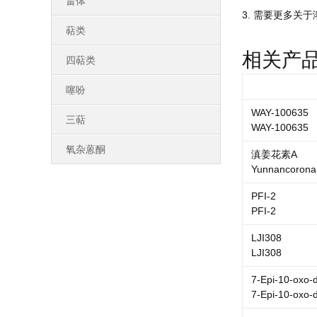
甾体
3. 需要更多关于
萜类
相关产
四萜类
噻吩
WAY-100635
三萜
WAY-100635
氧杂蒽酮
滇姜花素A
Yunnancoronar
PFI-2
PFI-2
LJI308
LJI308
7-Epi-10-oxo-
7-Epi-10-oxo-