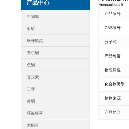
产品中心
Anemarrhena B
产品编号
生物碱
CAS编号
蒽醌
脑苷脂类
分子式
查尔酮
产品纯度
色酮
物理属性
香豆素
化合物类型
二萜
植物来源
黄酮
产品简介
环烯醚萜
木脂素