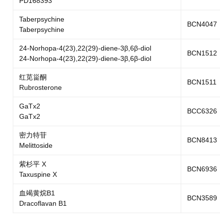
PD168393
Taberpsychine
BCN4047
Taberpsychine
24-Norhopa-4(23),22(29)-diene-3β,6β-diol
BCN1512
24-Norhopa-4(23),22(29)-diene-3β,6β-diol
红苋甾酮
BCN1511
Rubrosterone
GaTx2
BCC6326
GaTx2
密力特苷
BCN8413
Melittoside
紫杉平 X
BCN6936
Taxuspine X
血竭黄烷B1
BCN3589
Dracoflavan B1