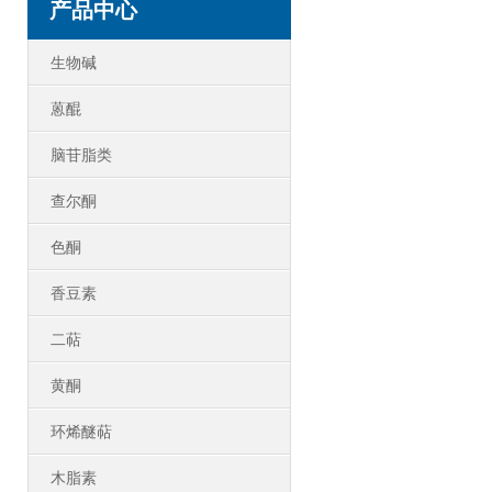
产品中心
生物碱
蒽醌
脑苷脂类
查尔酮
色酮
香豆素
二萜
黄酮
环烯醚萜
木脂素