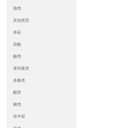
脂类
其他类型
单萜
萘酚
酚类
苯丙素类
多酚类
醌类
糖类
倍半萜