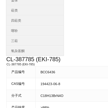
甾体
萜类
四萜类
噻吩
三萜
氧杂蒽酮
CL-387785 (EKI-785)
CL-387785 (EKI-785)
产品编号
BCC6436
CAS编号
194423-06-8
分子式
C18H13BrN4O
产品纯度
>98%