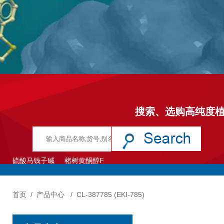
搜索、选购高纯度
硫酸马钱子碱
楮树黄酮醇F
首页
/
产品中心
/
CL-387785 (EKI-785)