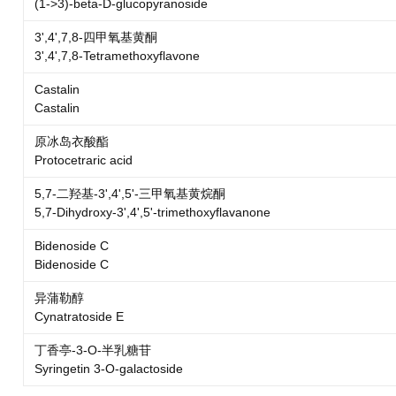
(1->3)-beta-D-glucopyranoside
3',4',7,8-四甲氧基黄酮
3',4',7,8-Tetramethoxyflavone
Castalin
Castalin
原冰岛衣酸酯
Protocetraric acid
5,7-二羟基-3',4',5'-三甲氧基黄烷酮
5,7-Dihydroxy-3',4',5'-trimethoxyflavanone
Bidenoside C
Bidenoside C
异蒲勒醇
Cynatratoside E
丁香亭-3-O-半乳糖苷
Syringetin 3-O-galactoside