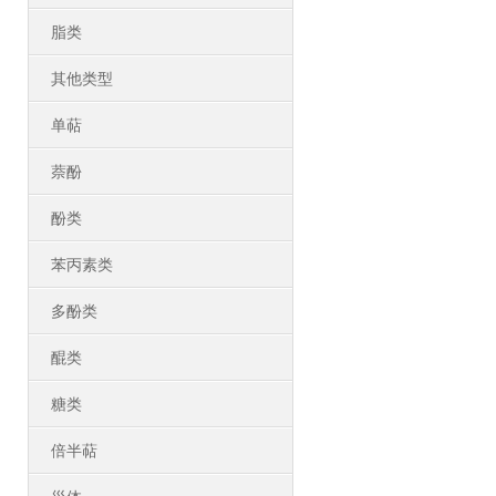
脂类
其他类型
单萜
萘酚
酚类
苯丙素类
多酚类
醌类
糖类
倍半萜