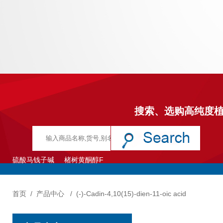
搜索、选购高纯度
硫酸马钱子碱
楮树黄酮醇F
首页
/
产品中心
/
(-)-Cadin-4,10(15)-dien-11-oic acid