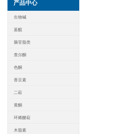
产品中心
生物碱
蒽醌
脑苷脂类
查尔酮
色酮
香豆素
二萜
黄酮
环烯醚萜
木脂素