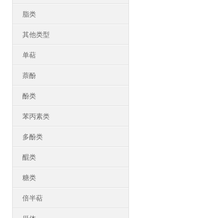
脂类
其他类型
单萜
萘酚
酚类
苯丙素类
多酚类
醌类
糖类
倍半萜