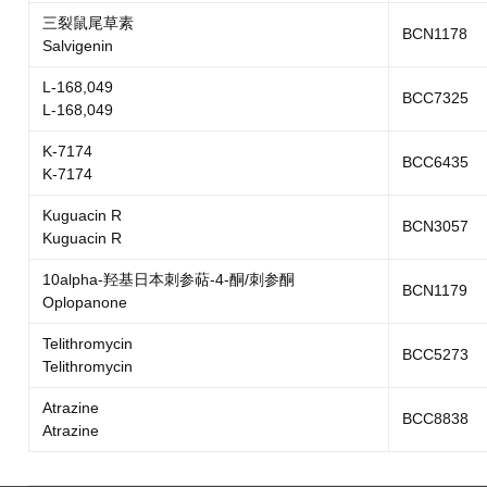
三裂鼠尾草素
BCN1178
Salvigenin
L-168,049
BCC7325
L-168,049
K-7174
BCC6435
K-7174
Kuguacin R
BCN3057
Kuguacin R
10alpha-羟基日本刺参萜-4-酮/刺参酮
BCN1179
Oplopanone
Telithromycin
BCC5273
Telithromycin
Atrazine
BCC8838
Atrazine