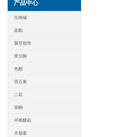
产品中心
生物碱
蒽醌
脑苷脂类
查尔酮
色酮
香豆素
二萜
黄酮
环烯醚萜
木脂素