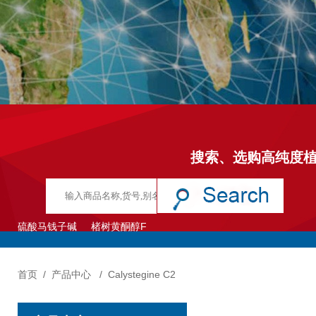
搜索、选购高纯度
硫酸马钱子碱
楮树黄酮醇F
首页
/
产品中心
/
Calystegine C2