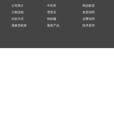
公司简介
中药库
商品验货
订购流程
雪里见
发货说明
付款方式
钩枝藤
运费说明
退换货政策
最新产品
技术咨询