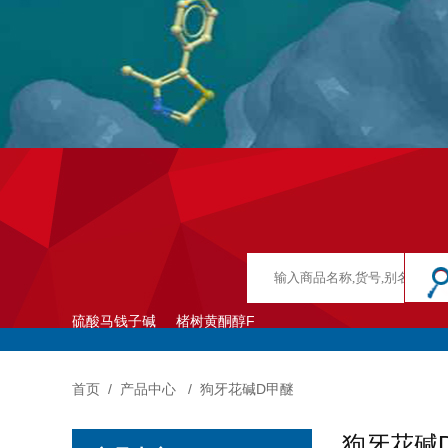
硫酸马钱子碱
楮树黄酮醇F
首页
/
产品中心
/
狗牙花碱D甲醚
狗牙花碱