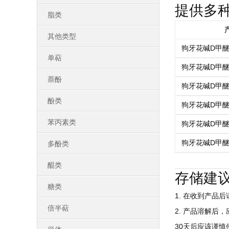
提供多
脂类
其他类型
狗牙花碱D甲
单萜
狗牙花碱D甲
萘酚
狗牙花碱D甲
酚类
狗牙花碱D甲
苯丙素类
狗牙花碱D甲
狗牙花碱D甲
多酚类
醌类
存储建
糖类
1. 在收到产品
倍半萜
2. 产品溶解后
30天后应该谨