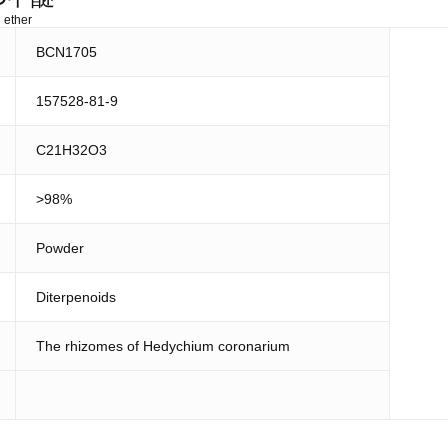
 ether
BCN1705
157528-81-9
C21H32O3
>98%
Powder
Diterpenoids
The rhizomes of Hedychium coronarium