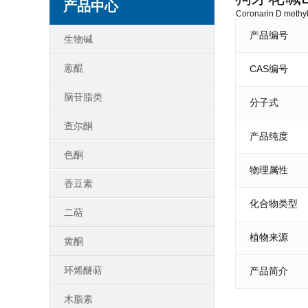
产品中心
Coronarin D methyl
产品编号
生物碱
蒽醌
CAS编号
脑苷脂类
分子式
查尔酮
产品纯度
色酮
物理属性
香豆素
化合物类型
二萜
植物来源
黄酮
环烯醚萜
产品简介
木脂素