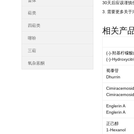
甾体
30天后应该谨
3. 需要更多关于
萜类
四萜类
相关产
噻吩
三萜
(-)-羟基柠檬
(-)-Hydroxycitr
氧杂蒽酮
蜀黍苷
Dhurrin
Cimiracemosi
Cimiracemosi
Englerin A
Englerin A
正己醇
1-Hexanol