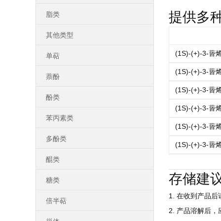
提供多
脂类
其他类型
(1S)-(+)-3-蒈
单萜
(1S)-(+)-3-蒈
萘酚
(1S)-(+)-3-蒈
酚类
(1S)-(+)-3-蒈
苯丙素类
(1S)-(+)-3-蒈
多酚类
(1S)-(+)-3-蒈
醌类
存储建
糖类
1. 在收到产品
倍半萜
2. 产品溶解后