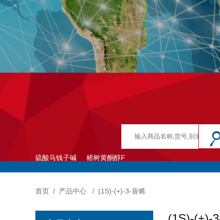
硫酸马钱子碱
楮树黄酮醇F
首页
/
产品中心
/
(1S)-(+)-3-蒈烯
(1S)-(+)