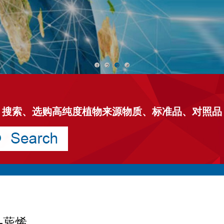
1
2
3
4
搜索、选购高纯度植物来源物质、标准品、对照品
-3-蒈烯