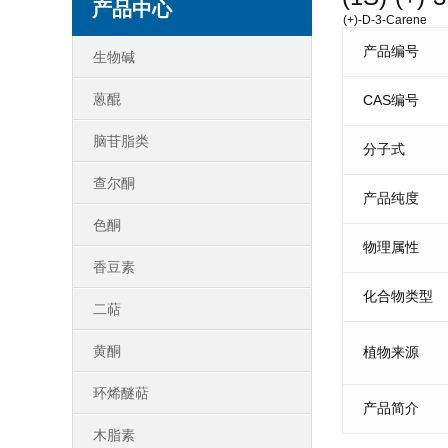
产品中心
(+)-D-3-Carene
产品编号
生物碱
蒽醌
CAS编号
脑苷脂类
分子式
查尔酮
产品纯度
色酮
物理属性
香豆素
化合物类型
二萜
黄酮
植物来源
环烯醚萜
产品简介
木脂素