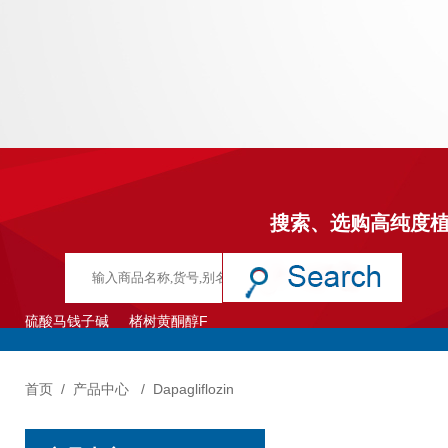
搜索、选购高纯度
硫酸马钱子碱
楮树黄酮醇F
首页
/
产品中心
/
Dapagliflozin