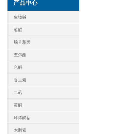
产品中心
生物碱
蒽醌
脑苷脂类
查尔酮
色酮
香豆素
二萜
黄酮
环烯醚萜
木脂素