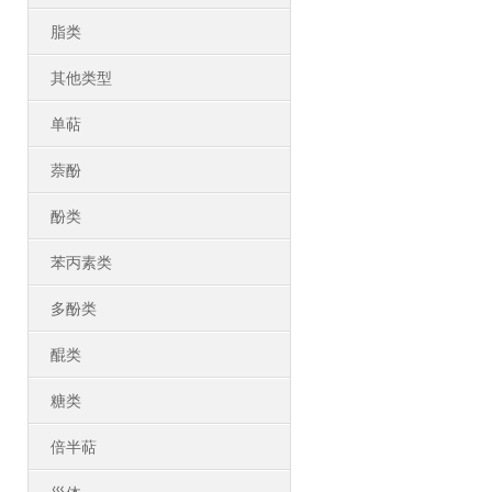
脂类
其他类型
单萜
萘酚
酚类
苯丙素类
多酚类
醌类
糖类
倍半萜