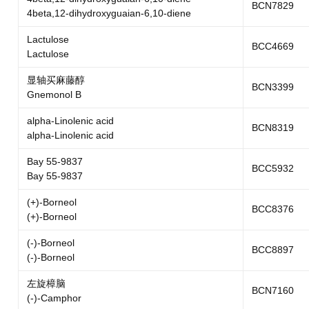
BCN7829
4beta,12-dihydroxyguaian-6,10-diene
Lactulose
BCC4669
Lactulose
显轴买麻藤醇
BCN3399
Gnemonol B
alpha-Linolenic acid
BCN8319
alpha-Linolenic acid
Bay 55-9837
BCC5932
Bay 55-9837
(+)-Borneol
BCC8376
(+)-Borneol
(-)-Borneol
BCC8897
(-)-Borneol
左旋樟脑
BCN7160
(-)-Camphor