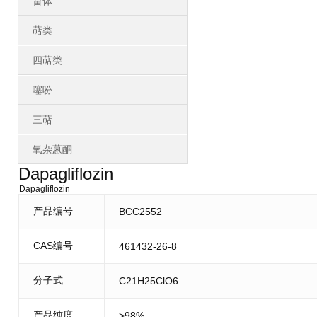
甾体
萜类
四萜类
噻吩
三萜
氧杂蒽酮
Dapagliflozin
Dapagliflozin
产品编号
BCC2552
CAS编号
461432-26-8
分子式
C21H25ClO6
产品纯度
>98%