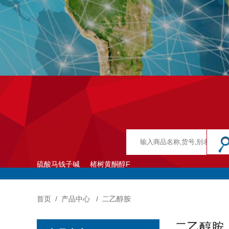
硫酸马钱子碱
楮树黄酮醇F
首页
/
产品中心
/
二乙醇胺
二乙醇胺