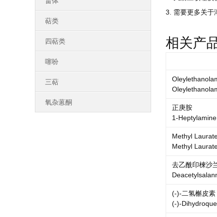
甾体
3. 需要更多关于
萜类
相关产
四萜类
噻吩
Oleylethanola
三萜
Oleylethanola
氧杂蒽酮
正庚胺
1-Heptylamine
Methyl Laurat
Methyl Laurat
去乙酰印楝沙
Deacetylsalan
(-)-二氢槲皮素
(-)-Dihydroque