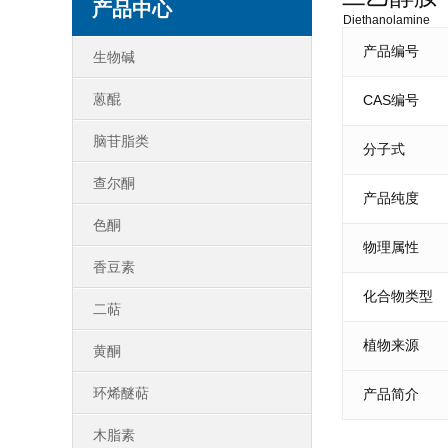
产品中心
Diethanolamine
产品编号
生物碱
蒽醌
CAS编号
脑苷脂类
分子式
查尔酮
产品纯度
色酮
物理属性
香豆素
化合物类型
二萜
植物来源
黄酮
环烯醚萜
产品简介
木脂素