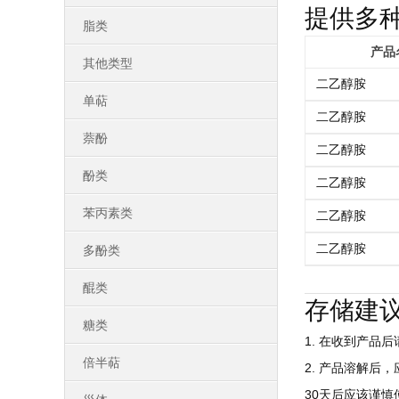
提供多
脂类
产品
其他类型
二乙醇胺
单萜
二乙醇胺
萘酚
二乙醇胺
酚类
二乙醇胺
苯丙素类
二乙醇胺
二乙醇胺
多酚类
醌类
存储建
糖类
1. 在收到产品
倍半萜
2. 产品溶解后
30天后应该谨