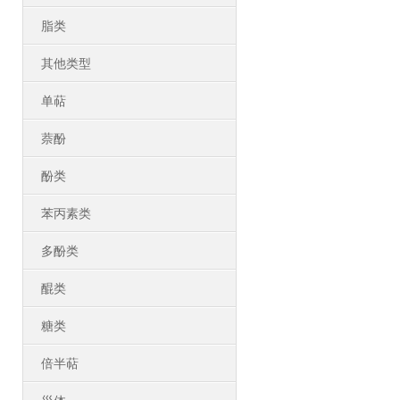
脂类
其他类型
单萜
萘酚
酚类
苯丙素类
多酚类
醌类
糖类
倍半萜