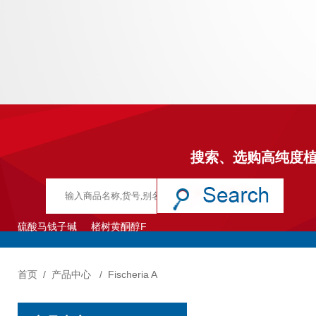
搜索、选购高纯度
硫酸马钱子碱
楮树黄酮醇F
首页
/
产品中心
/
Fischeria A