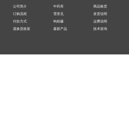
公司简介
中药库
商品验货
订购流程
雪里见
发货说明
付款方式
钩枝藤
运费说明
退换货政策
最新产品
技术咨询