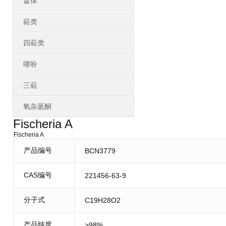
甾体
萜类
四萜类
噻吩
三萜
氧杂蒽酮
Fischeria A
Fischeria A
产品编号
BCN3779
CAS编号
221456-63-9
分子式
C19H28O2
产品纯度
>98%