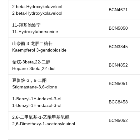
2 beta-Hydroxykolavelool
BCN4671
2 beta-Hydroxykolavelool
11-羟基他波宁
BCN5050
11-Hydroxytabersonine
山奈酚 3-龙胆二糖苷
BCN3345
Kaempferol 3-gentiobioside
藿烷-3beta,22-二醇
BCN4852
Hopane-3beta,22-diol
豆甾烷-3，6-二酮
BCN5051
Stigmastane-3,6-dione
1-Benzyl-1H-indazol-3-ol
BCC8458
1-Benzyl-1H-indazol-3-ol
2,6-二甲氧基-1-乙酰甲基氢醌
BCN5052
2,6-Dimethoxy-1-acetonylquinol