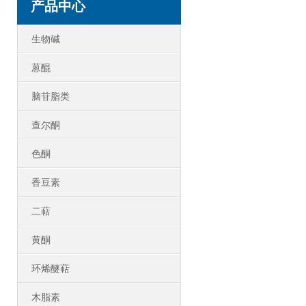
产品中心
生物碱
蒽醌
脑苷脂类
查尔酮
色酮
香豆素
二萜
黄酮
环烯醚萜
木脂素