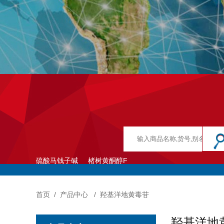
硫酸马钱子碱
楮树黄酮醇F
首页
/
产品中心
/
羟基洋地黄毒苷
羟基洋地