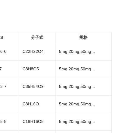
AS
分子式
规格
6-6
C22H22O4
5mg,20mg,50mg…
7
C8H8O5
5mg,20mg,50mg…
3-7
C35H54O9
5mg,20mg,50mg…
C8H16O
5mg,20mg,50mg…
5-8
C18H16O8
5mg,20mg,50mg…