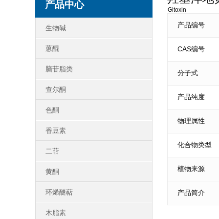
产品中心
Gitoxin
产品编号
生物碱
蒽醌
CAS编号
脑苷脂类
分子式
查尔酮
产品纯度
色酮
物理属性
香豆素
化合物类型
二萜
植物来源
黄酮
环烯醚萜
产品简介
木脂素