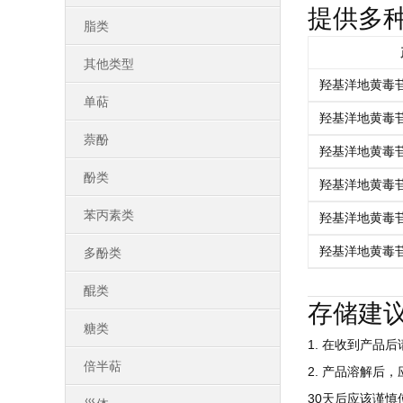
提供多
脂类
其他类型
羟基洋地黄毒
单萜
羟基洋地黄毒
萘酚
羟基洋地黄毒
酚类
羟基洋地黄毒
苯丙素类
羟基洋地黄毒
羟基洋地黄毒
多酚类
醌类
存储建
糖类
1. 在收到产品
倍半萜
2. 产品溶解后
30天后应该谨