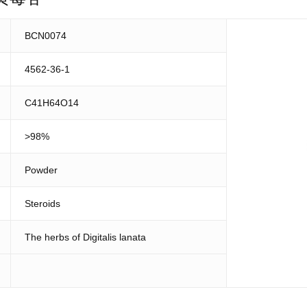
BCN0074
4562-36-1
C41H64O14
>98%
Powder
Steroids
The herbs of Digitalis lanata