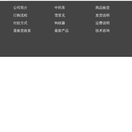
公司简介
中药库
商品验货
订购流程
雪里见
发货说明
付款方式
钩枝藤
运费说明
退换货政策
最新产品
技术咨询