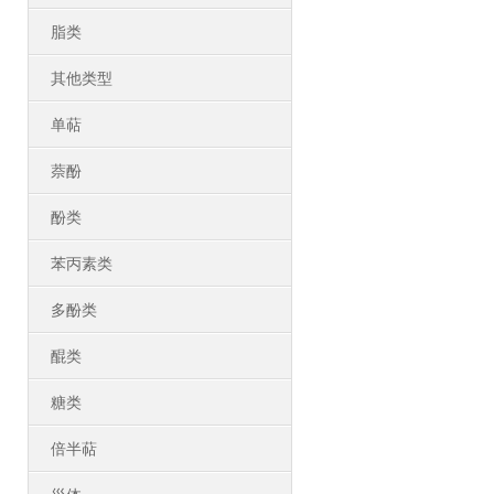
脂类
其他类型
单萜
萘酚
酚类
苯丙素类
多酚类
醌类
糖类
倍半萜