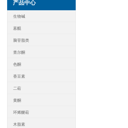
产品中心
生物碱
蒽醌
脑苷脂类
查尔酮
色酮
香豆素
二萜
黄酮
环烯醚萜
木脂素