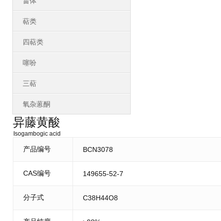
甾体
萜类
四萜类
噻吩
三萜
氧杂蒽酮
异藤黄酸
Isogambogic acid
产品编号
BCN3078
CAS编号
149655-52-7
分子式
C38H44O8