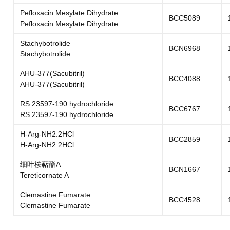
Pefloxacin Mesylate Dihydrate
BCC5089
Pefloxacin Mesylate Dihydrate
Stachybotrolide
BCN6968
Stachybotrolide
AHU-377(Sacubitril)
BCC4088
AHU-377(Sacubitril)
RS 23597-190 hydrochloride
BCC6767
RS 23597-190 hydrochloride
H-Arg-NH2.2HCl
BCC2859
H-Arg-NH2.2HCl
细叶桉萜酯A
BCN1667
Tereticornate A
Clemastine Fumarate
BCC4528
Clemastine Fumarate