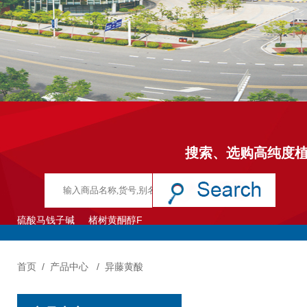
搜索、选购高纯度
硫酸马钱子碱
楮树黄酮醇F
首页
/
产品中心
/
异藤黄酸