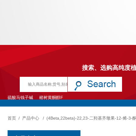
搜索、选购高纯度
硫酸马钱子碱
楮树黄酮醇F
首页
/
产品中心
/
(4Beta,22beta)-22,23-二羟基齐墩果-12-烯-3-