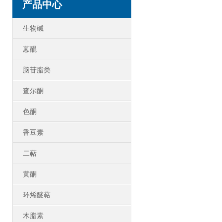
产品中心
生物碱
蒽醌
脑苷脂类
查尔酮
色酮
香豆素
二萜
黄酮
环烯醚萜
木脂素