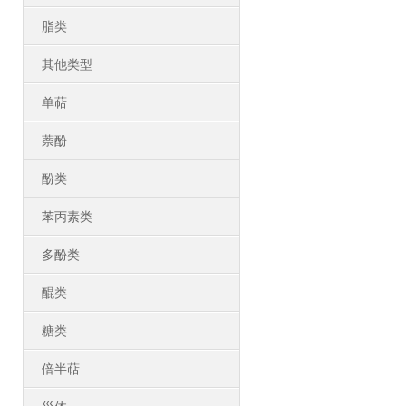
脂类
其他类型
单萜
萘酚
酚类
苯丙素类
多酚类
醌类
糖类
倍半萜