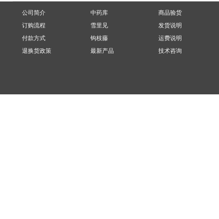
公司简介
中药库
商品验货
订购流程
雪里见
发货说明
付款方式
钩枝藤
运费说明
退换货政策
最新产品
技术咨询