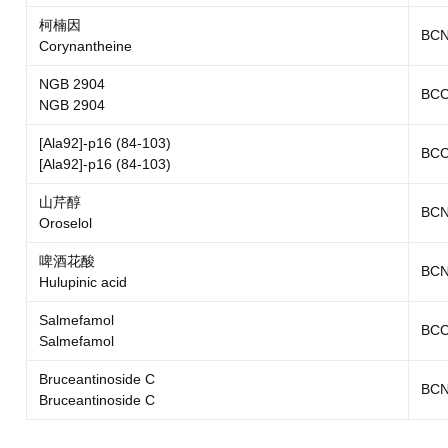
柯楠因
BCN
Corynantheine
NGB 2904
BCC
NGB 2904
[Ala92]-p16 (84-103)
BCC
[Ala92]-p16 (84-103)
山芹醇
BCN
Oroselol
啤酒花酸
BCN
Hulupinic acid
Salmefamol
BCC
Salmefamol
Bruceantinoside C
BCN
Bruceantinoside C