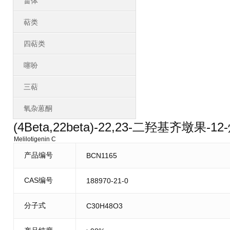
甾体
萜类
四萜类
噻吩
三萜
氧杂蒽酮
(4Beta,22beta)-22,23-二羟基齐墩果-12
Melilotigenin C
产品编号
BCN1165
CAS编号
188970-21-0
分子式
C30H48O3