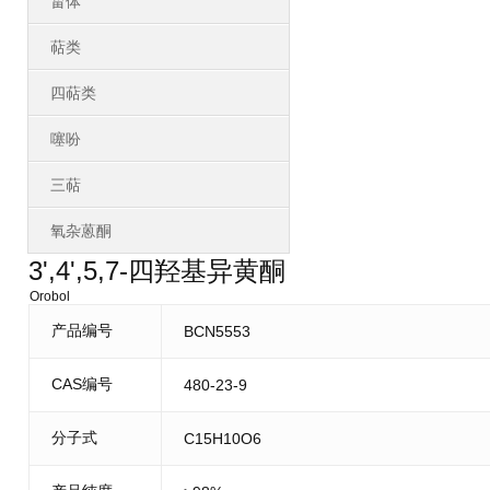
甾体
萜类
四萜类
噻吩
三萜
氧杂蒽酮
3',4',5,7-四羟基异黄酮
Orobol
产品编号
BCN5553
CAS编号
480-23-9
分子式
C15H10O6