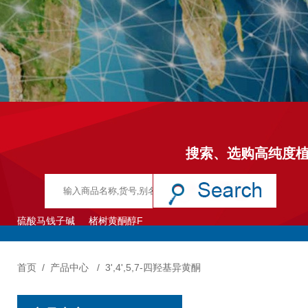
搜索、选购高纯度
硫酸马钱子碱
楮树黄酮醇F
首页
/
产品中心
/
3',4',5,7-四羟基异黄酮