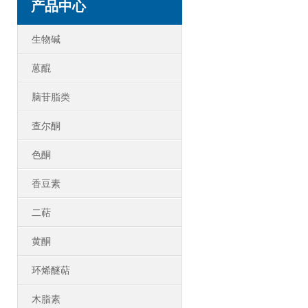
产品中心
生物碱
蒽醌
脑苷脂类
查尔酮
色酮
香豆素
二萜
黄酮
环烯醚萜
木脂素