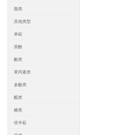
脂类
其他类型
单萜
萘酚
酚类
苯丙素类
多酚类
醌类
糖类
倍半萜