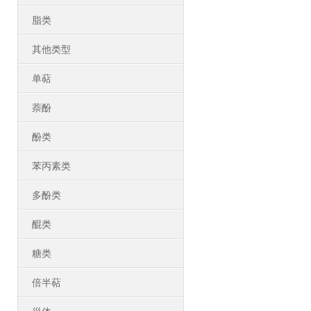
脂类
其他类型
单萜
萘酚
酚类
苯丙素类
多酚类
醌类
糖类
倍半萜