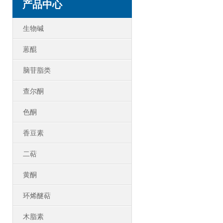
产品中心
生物碱
蒽醌
脑苷脂类
查尔酮
色酮
香豆素
二萜
黄酮
环烯醚萜
木脂素