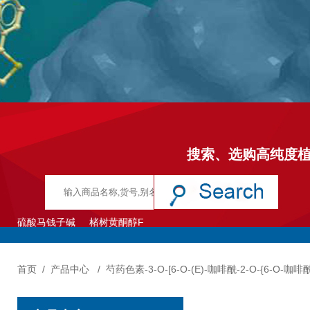
搜索、选购高纯度
硫酸马钱子碱
楮树黄酮醇F
首页
/
产品中心
/
芍药色素-3-O-[6-O-(E)-咖啡酰-2-O-{6-O-咖