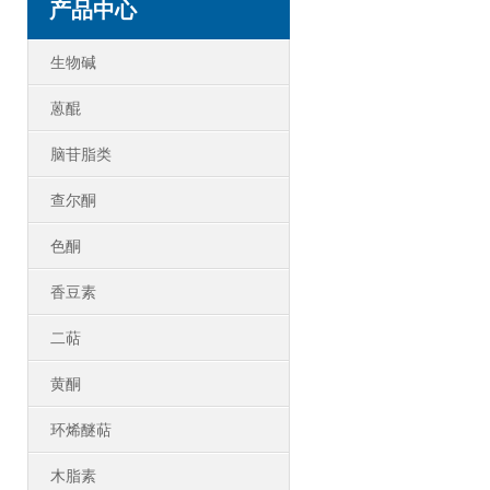
产品中心
生物碱
蒽醌
脑苷脂类
查尔酮
色酮
香豆素
二萜
黄酮
环烯醚萜
木脂素