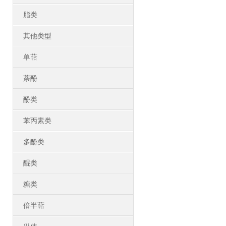
脂类
其他类型
单萜
萘酚
酚类
苯丙素类
多酚类
醌类
糖类
倍半萜