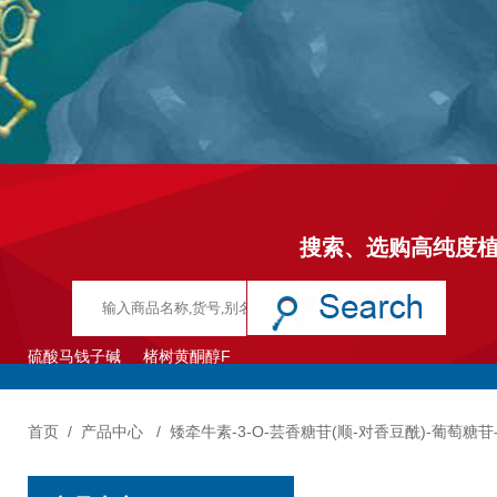
搜索、选购高纯度
硫酸马钱子碱
楮树黄酮醇F
首页
/
产品中心
/
矮牵牛素-3-O-芸香糖苷(顺-对香豆酰)-葡萄糖苷-