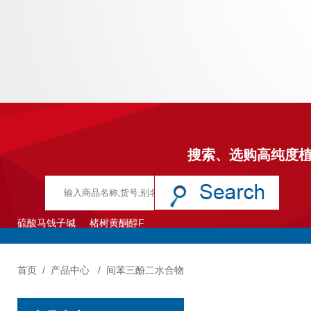
搜索、选购高纯度
硫酸马钱子碱
楮树黄酮醇F
首页
/
产品中心
/
间苯三酚二水合物