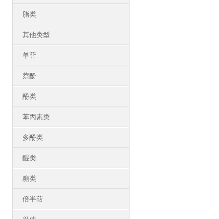
脂类
其他类型
单萜
萘酚
酚类
苯丙素类
多酚类
醌类
糖类
倍半萜