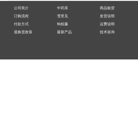
公司简介
中药库
商品验货
订购流程
雪里见
发货说明
付款方式
钩枝藤
运费说明
退换货政策
最新产品
技术咨询