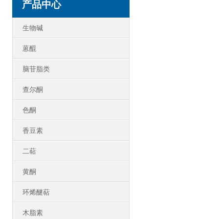
产品中心
生物碱
蒽醌
脑苷脂类
查尔酮
色酮
香豆素
二萜
黄酮
环烯醚萜
木脂素