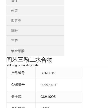
甾体
萜类
四萜类
噻吩
三萜
氧杂蒽酮
间苯三酚二水合物
Phloroglucinol dihydrate
产品编号
BCN0015
CAS编号
6099-90-7
分子式
C6H10O5