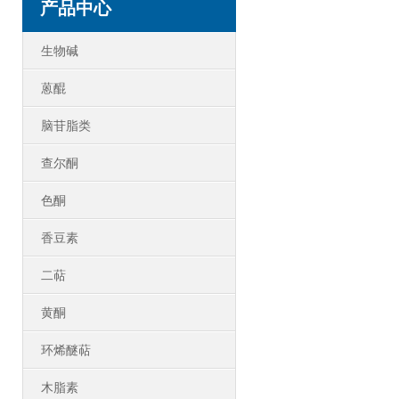
产品中心
生物碱
蒽醌
脑苷脂类
查尔酮
色酮
香豆素
二萜
黄酮
环烯醚萜
木脂素