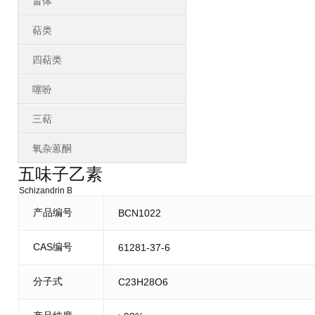
甾体
萜类
四萜类
噻吩
三萜
氧杂蒽酮
五味子乙素
Schizandrin B
产品编号
BCN1022
CAS编号
61281-37-6
分子式
C23H28O6