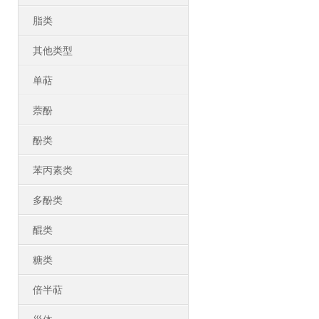
脂类
其他类型
单萜
萘酚
酚类
苯丙素类
多酚类
醌类
糖类
倍半萜