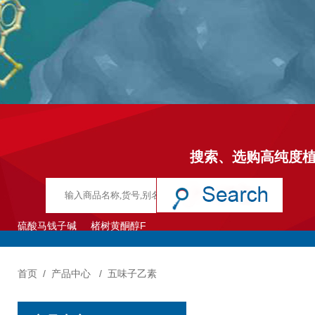
搜索、选购高纯度
硫酸马钱子碱
楮树黄酮醇F
首页
/
产品中心
/
五味子乙素