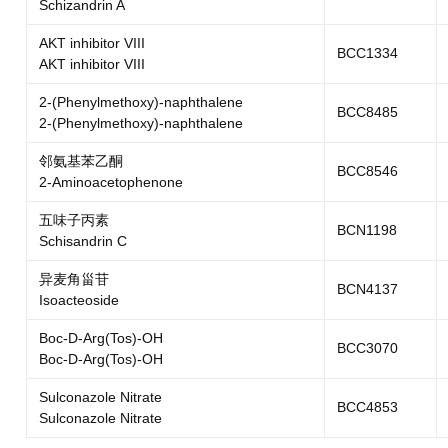
Schizandrin A
AKT inhibitor VIII
BCC1334
AKT inhibitor VIII
2-(Phenylmethoxy)-naphthalene
BCC8485
2-(Phenylmethoxy)-naphthalene
邻氨基苯乙酮
BCC8546
2-Aminoacetophenone
五味子丙素
BCN1198
Schisandrin C
异麦角甾苷
BCN4137
Isoacteoside
Boc-D-Arg(Tos)-OH
BCC3070
Boc-D-Arg(Tos)-OH
Sulconazole Nitrate
BCC4853
Sulconazole Nitrate