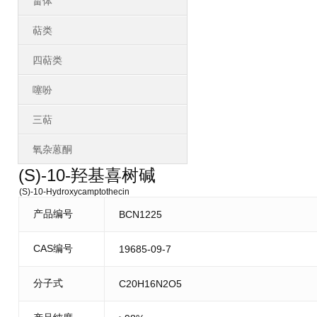
甾体
萜类
四萜类
噻吩
三萜
氧杂蒽酮
(S)-10-羟基喜树碱
(S)-10-Hydroxycamptothecin
产品编号
BCN1225
CAS编号
19685-09-7
分子式
C20H16N2O5