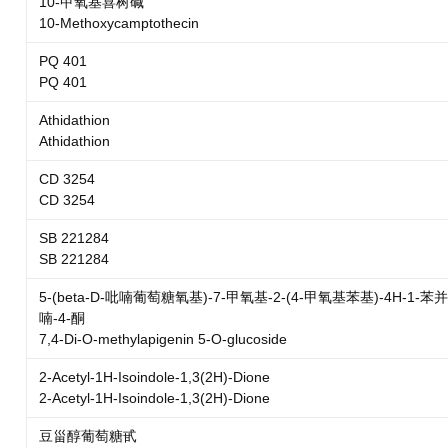
10-甲氧基喜树碱
10-Methoxycamptothecin
PQ 401
PQ 401
Athidathion
Athidathion
CD 3254
CD 3254
SB 221284
SB 221284
5-(beta-D-吡喃葡萄糖氧基)-7-甲氧基-2-(4-甲氧基苯基)-4H-1-苯
喃-4-酮
7,4-Di-O-methylapigenin 5-O-glucoside
2-Acetyl-1H-Isoindole-1,3(2H)-Dione
2-Acetyl-1H-Isoindole-1,3(2H)-Dione
豆甾醇葡萄糖甙