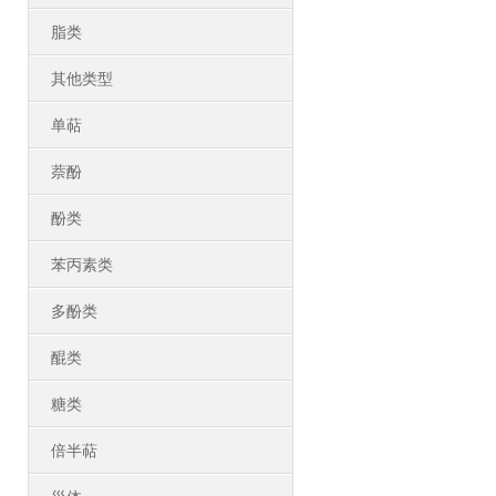
脂类
其他类型
单萜
萘酚
酚类
苯丙素类
多酚类
醌类
糖类
倍半萜