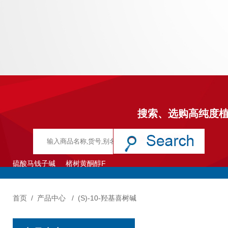
搜索、选购高纯度
硫酸马钱子碱
楮树黄酮醇F
首页
/
产品中心
/
(S)-10-羟基喜树碱