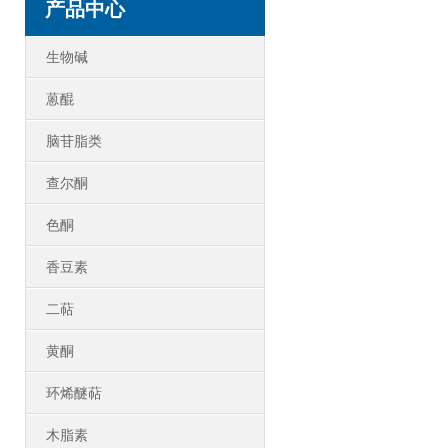
产品中心
生物碱
蒽醌
脑苷脂类
查尔酮
色酮
香豆素
二萜
黄酮
环烯醚萜
木脂素