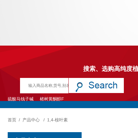
搜索、选购高纯度
硫酸马钱子碱
楮树黄酮醇F
首页
/
产品中心
/
1,4-桉叶素