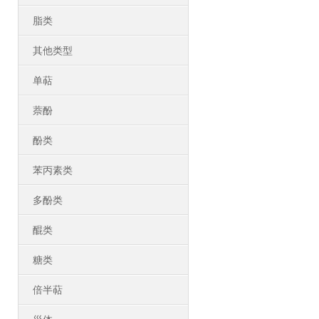
脂类
其他类型
单萜
萘酚
酚类
苯丙素类
多酚类
醌类
糖类
倍半萜