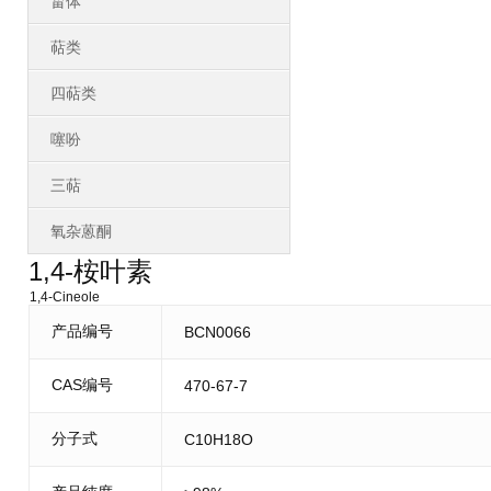
甾体
萜类
四萜类
噻吩
三萜
氧杂蒽酮
1,4-桉叶素
1,4-Cineole
产品编号
BCN0066
CAS编号
470-67-7
分子式
C10H18O