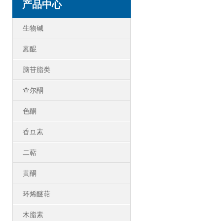
产品中心
生物碱
蒽醌
脑苷脂类
查尔酮
色酮
香豆素
二萜
黄酮
环烯醚萜
木脂素