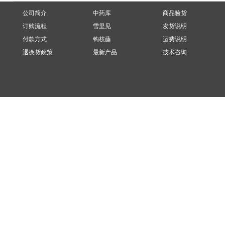
公司简介
中药库
商品验货
订购流程
雪里见
发货说明
付款方式
钩枝藤
运费说明
退换货政策
最新产品
技术咨询