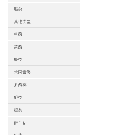
脂类
其他类型
单萜
萘酚
酚类
苯丙素类
多酚类
醌类
糖类
倍半萜