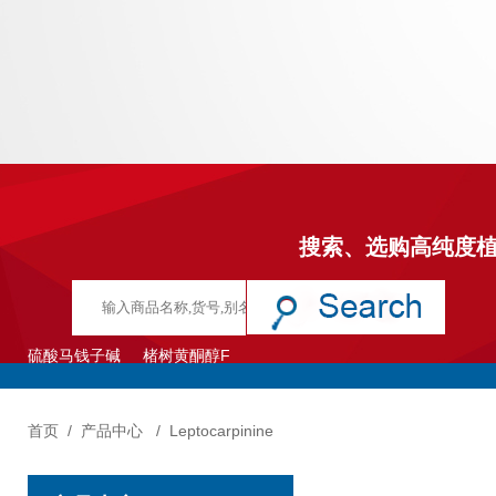
搜索、选购高纯度
硫酸马钱子碱
楮树黄酮醇F
首页
/
产品中心
/
Leptocarpinine