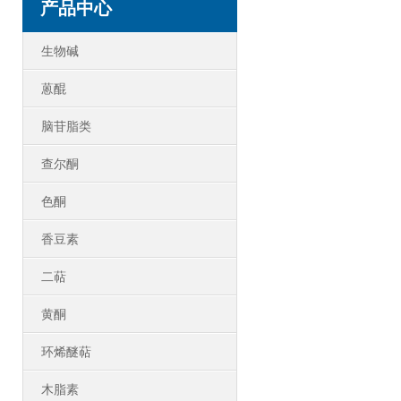
产品中心
生物碱
蒽醌
脑苷脂类
查尔酮
色酮
香豆素
二萜
黄酮
环烯醚萜
木脂素