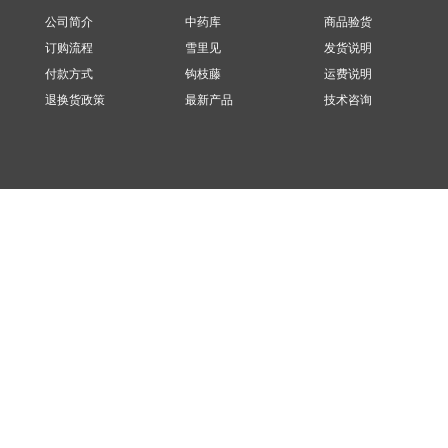
公司简介
中药库
商品验货
订购流程
雪里见
发货说明
付款方式
钩枝藤
运费说明
退换货政策
最新产品
技术咨询