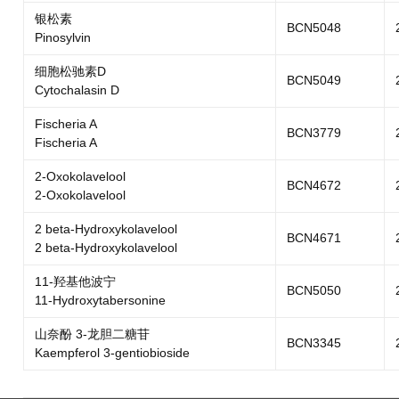
银松素
BCN5048
Pinosylvin
细胞松驰素D
BCN5049
Cytochalasin D
Fischeria A
BCN3779
Fischeria A
2-Oxokolavelool
BCN4672
2-Oxokolavelool
2 beta-Hydroxykolavelool
BCN4671
2 beta-Hydroxykolavelool
11-羟基他波宁
BCN5050
11-Hydroxytabersonine
山奈酚 3-龙胆二糖苷
BCN3345
Kaempferol 3-gentiobioside