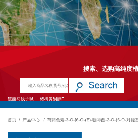
搜索、选购高纯度
硫酸马钱子碱
楮树黄酮醇F
首页
/
产品中心
/
芍药色素-3-O-[6-O-(E)-咖啡酰-2-O-{6-O-对