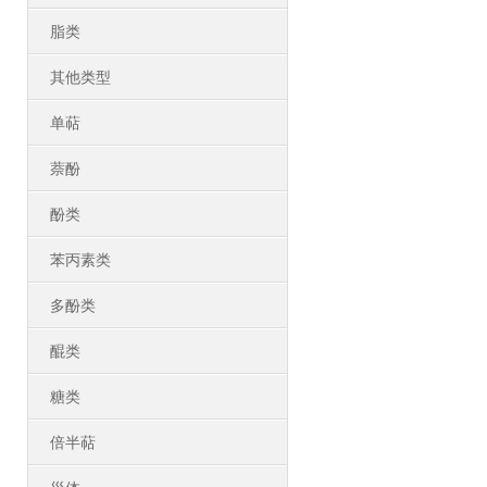
脂类
其他类型
单萜
萘酚
酚类
苯丙素类
多酚类
醌类
糖类
倍半萜