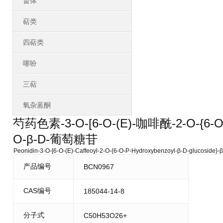
甾体
萜类
四萜类
噻吩
三萜
氧杂蒽酮
芍药色素-3-O-[6-O-(E)-咖啡酰-2-O-{
O-β-D-葡萄糖苷
Peonidin-3-O-[6-O-(E)-Caffeoyl-2-O-{6-O-P-Hydroxybenzoyl-β-D-glucoside}-β
产品编号
BCN0967
CAS编号
185044-14-8
分子式
C50H53O26+