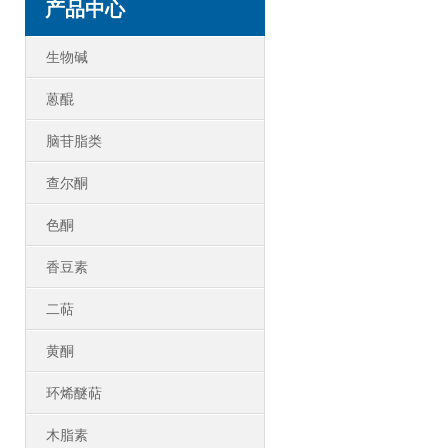
产品中心
生物碱
蒽醌
脑苷脂类
查尔酮
色酮
香豆素
二萜
黄酮
环烯醚萜
木脂素