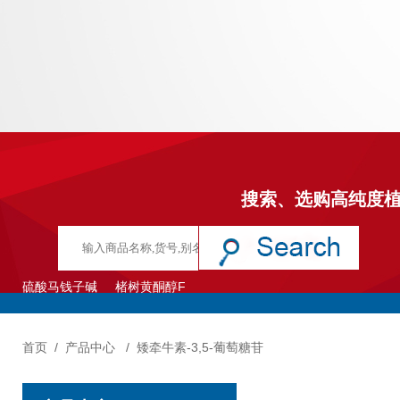
搜索、选购高纯度
硫酸马钱子碱
楮树黄酮醇F
首页
/
产品中心
/
矮牵牛素-3,5-葡萄糖苷