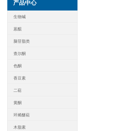
产品中心
生物碱
蒽醌
脑苷脂类
查尔酮
色酮
香豆素
二萜
黄酮
环烯醚萜
木脂素