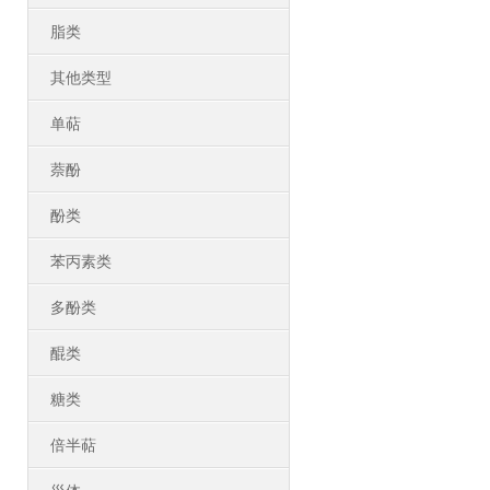
脂类
其他类型
单萜
萘酚
酚类
苯丙素类
多酚类
醌类
糖类
倍半萜