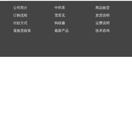
公司简介
中药库
商品验货
订购流程
雪里见
发货说明
付款方式
钩枝藤
运费说明
退换货政策
最新产品
技术咨询