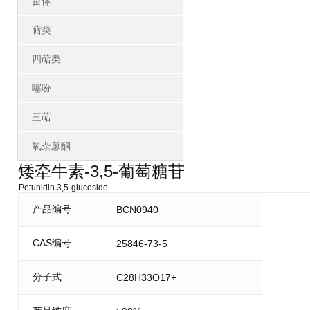
甾体
萜类
四萜类
噻吩
三萜
氧杂蒽酮
矮牵牛素-3,5-葡萄糖苷
Petunidin 3,5-glucoside
产品编号
BCN0940
CAS编号
25846-73-5
分子式
C28H33O17+