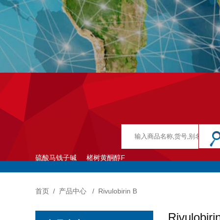
硫酸马钱子碱
楮树黄酮醇F
首页
/
产品中心
/
Rivulobirin B
Rivulobiri