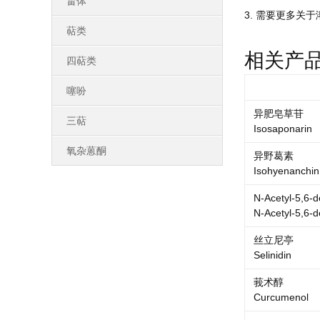
甾体
3. 需要更多关于
萜类
相关产
四萜类
噻吩
异肥皂草苷
三萜
Isosaponarin
氧杂蒽酮
异野葛素
Isohyenanchin
N-Acetyl-5,6-d
N-Acetyl-5,6-d
丝立尼亭
Selinidin
莪术醇
Curcumenol