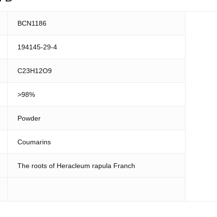
BCN1186
194145-29-4
C23H12O9
>98%
Powder
Coumarins
The roots of Heracleum rapula Franch