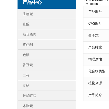
产品中心
Rivulobirin B
产品编号
生物碱
CAS编号
蒽醌
脑苷脂类
分子式
查尔酮
产品纯度
色酮
物理属性
香豆素
化合物类型
二萜
植物来源
黄酮
产品简介
环烯醚萜
木脂素