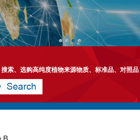
1
2
3
4
搜索、选购高纯度植物来源物质、标准品、对照品
n B