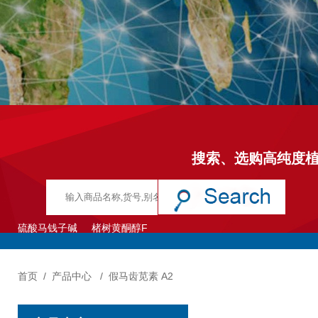
搜索、选购高纯度
硫酸马钱子碱
楮树黄酮醇F
首页
/
产品中心
/
假马齿苋素 A2