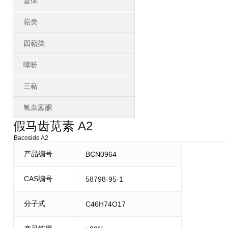
甾体
萜类
四萜类
噻吩
三萜
氧杂蒽酮
假马齿苋素 A2
Bacoside A2
产品编号
BCN0964
CAS编号
58798-95-1
分子式
C46H74O17