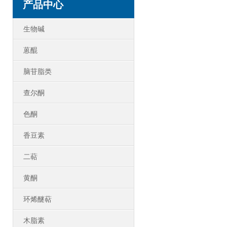
产品中心
生物碱
蒽醌
脑苷脂类
查尔酮
色酮
香豆素
二萜
黄酮
环烯醚萜
木脂素