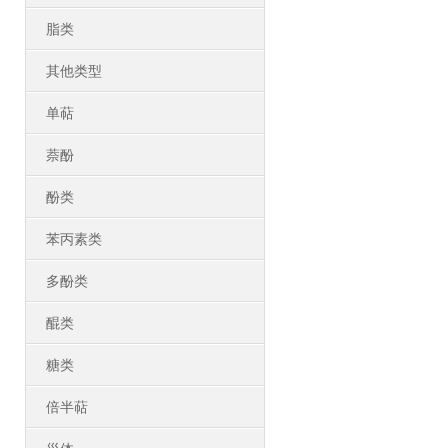
脂类
其他类型
单萜
萘酚
酚类
苯丙素类
多酚类
醌类
糖类
倍半萜