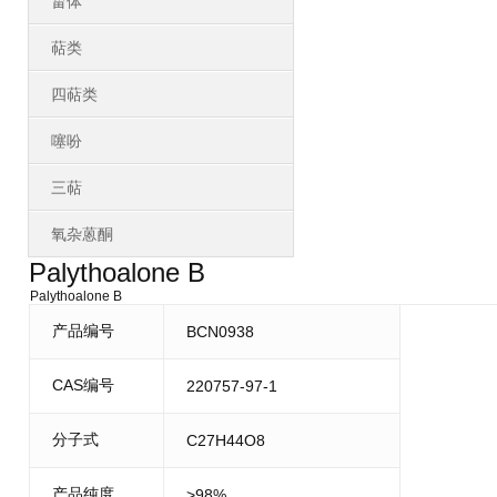
甾体
萜类
四萜类
噻吩
三萜
氧杂蒽酮
Palythoalone B
Palythoalone B
产品编号
BCN0938
CAS编号
220757-97-1
分子式
C27H44O8
产品纯度
>98%