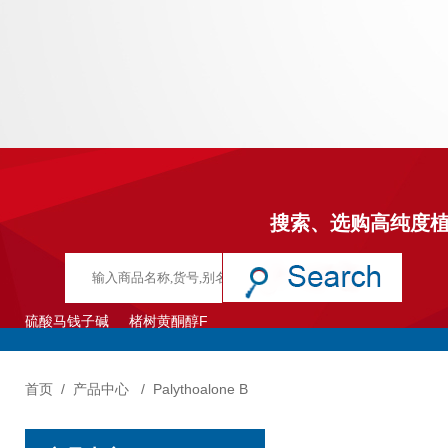
搜索、选购高纯度
硫酸马钱子碱
楮树黄酮醇F
首页
/
产品中心
/
Palythoalone B