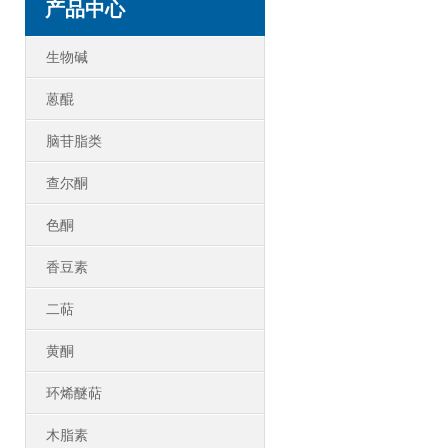
产品中心
生物碱
蒽醌
脑苷脂类
查尔酮
色酮
香豆素
二萜
黄酮
环烯醚萜
木脂素