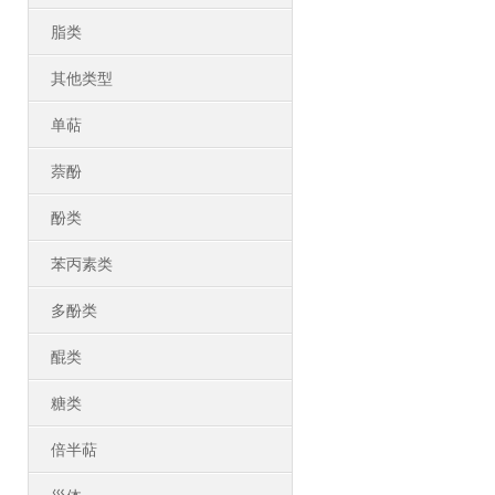
脂类
其他类型
单萜
萘酚
酚类
苯丙素类
多酚类
醌类
糖类
倍半萜