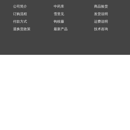
公司简介
中药库
商品验货
订购流程
雪里见
发货说明
付款方式
钩枝藤
运费说明
退换货政策
最新产品
技术咨询